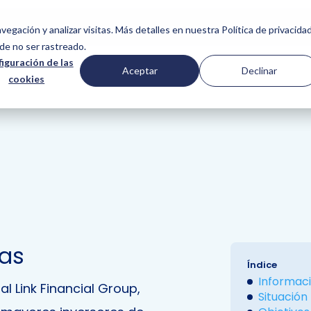
SERVICIOS
NOSOTROS
CASOS DE ÉXITO
COMUNIDAD
vegación y analizar visitas. Más detalles en nuestra Política de privacidad
de no ser rastreado.
iguración de las
Aceptar
Declinar
cookies
zas
Índice
Informaci
l Link Financial Group,
Situación