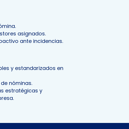
nómina.
stores asignados.
activo ante incidencias.
bles y estandarizados en
n de nóminas.
as estratégicas y
presa.