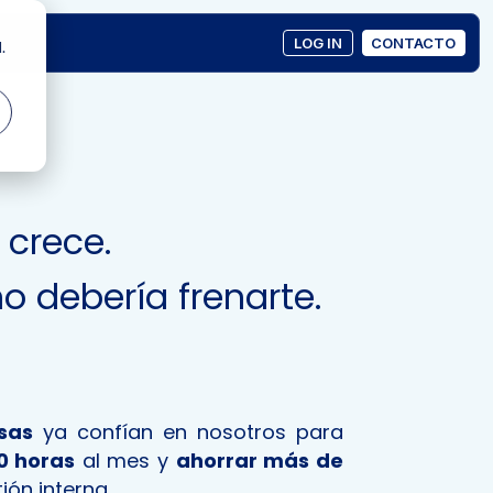
LOG IN
CONTACTO
.
crece.
o debería frenarte.
sas
ya confían en nosotros para
0 horas
al mes y
ahorrar más de
ión interna.