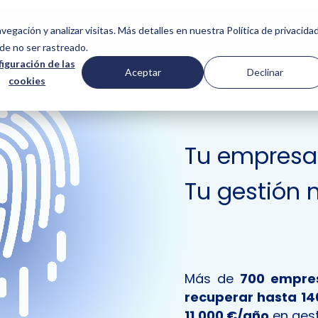
SERVICIOS
NOSOTROS
CASOS DE ÉXITO
COMUNIDAD
vegación y analizar visitas. Más detalles en nuestra Política de privacidad
de no ser rastreado.
iguración de las
Aceptar
Declinar
cookies
Tu empresa 
Tu gestión n
Más de
700 empre
recuperar hasta 14
11.000 €/año
en gest