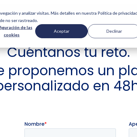
SERVICIOS
NOSOTROS
CASOS DE ÉXITO
COMUNIDAD
vegación y analizar visitas. Más detalles en nuestra Política de privacidad
de no ser rastreado.
iguración de las
Aceptar
Declinar
cookies
HABLEMOS DE TU GESTIÓN
Cuéntanos tu reto.
e proponemos un pl
personalizado en 48h