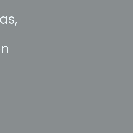
as,
ón