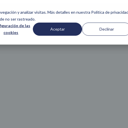
SERVICIOS
NOSOTROS
CASOS DE ÉXITO
COMUNIDAD
vegación y analizar visitas. Más detalles en nuestra Política de privacidad
de no ser rastreado.
iguración de las
Aceptar
Declinar
cookies