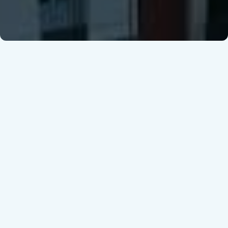
Casos de éxito
Artículos
Recursos Clave
Eventos
Podcasts
Ofertas de empleo
Gestión Laboral
,
Mercantil