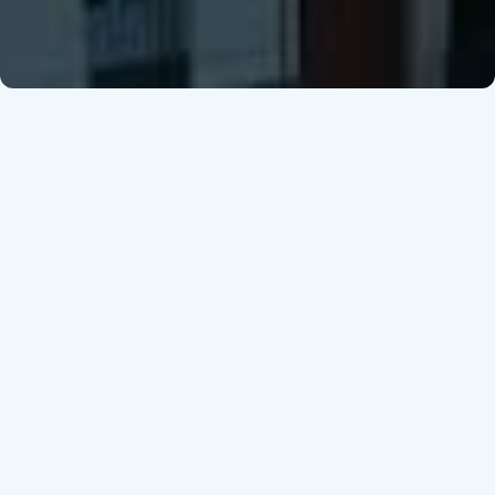
Casos de éxito
Artículos
Recursos Clave
Eventos
Podcasts
Ofertas de empleo
Gestión Laboral
,
Mercantil