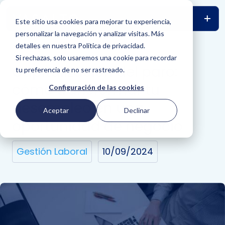
Este sitio usa cookies para mejorar tu experiencia,
personalizar la navegación y analizar visitas. Más
detalles en nuestra Política de privacidad.
VOLVER
Si rechazas, solo usaremos una cookie para recordar
Capitalización del paro:
tu preferencia de no ser rastreado.
cómo transformar tu
Configuración de las cookies
desempleo en una
Aceptar
Declinar
oportunidad de negocio
Gestión Laboral
10/09/2024